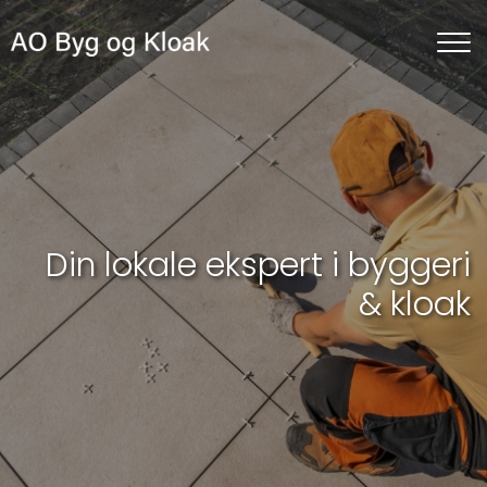
Gå
til
hovedindhold
Din lokale ekspert i byggeri
& kloak