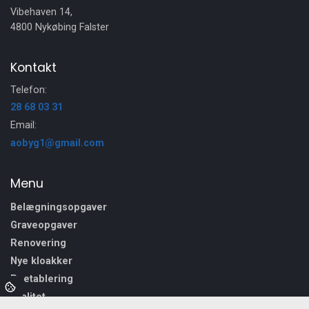
alle der skal have lavet kloarkarbejde, det vil I ikke fortryde.
Vibehaven 14,
4800 Nykøbing Falster
Kontakt
Telefon:
28 68 03 31
Email:
aobyg1@gmail.com
Menu
Belægningsopgaver
Graveopgaver
Renovering
Nye kloakker
Reetablering
Kvalitet